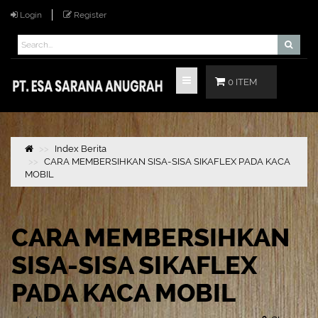
Login
Register
0 ITEM
Index Berita
CARA MEMBERSIHKAN SISA-SISA SIKAFLEX PADA KACA
MOBIL
CARA MEMBERSIHKAN
SISA-SISA SIKAFLEX
PADA KACA MOBIL